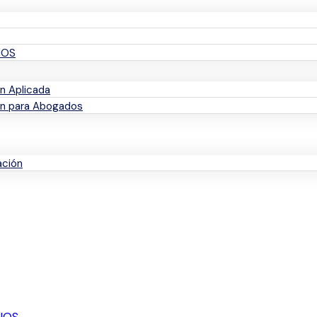
IOS
n Aplicada
ón para Abogados
ación